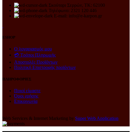
Σκούταρι Σερρών, ΤΚ: 62100
Τηλέφωνο: 2321 120 446
E-mail: info@e-karpon.gr
ESHOP
Ο λογαριασμός μου
💳 Τρόποι Πληρωμής
Αποστολές Προϊόντων
Πολιτική Επιστροφής προϊόντων
ΠΛΗΡΟΦΟΡΙΕΣ
Ποιοί είμαστε
Όροι χρήσης
Επικοινωνία
Web Services & Internet Marketing by
Super Web Application