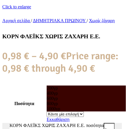
Click to enlarge
Αρχική σελίδα
/
ΔΗΜΗΤΡΙΑΚΑ ΠΡΩΙΝΟΥ
/
Χωρίς ζάχαρη
ΚΟΡΝ ΦΛΕΪΚΣ ΧΩΡΙΣ ΖΑΧΑΡΗ Ε.Ε.
0,98
€
–
4,90
€
Price range:
0,98 € through 4,90 €
200γρ
400γρ
600γρ
Ποσότητα
800γρ
1000γρ
Εκκαθάριση
ΚΟΡΝ ΦΛΕΪΚΣ ΧΩΡΙΣ ΖΑΧΑΡΗ Ε.Ε. ποσότητα