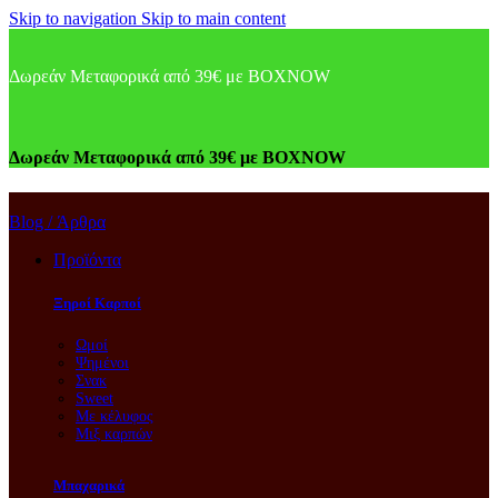
Skip to navigation
Skip to main content
Δωρεάν Μεταφορικά από 39€ με BOXNOW
Δωρεάν Μεταφορικά από 39€ με BOXNOW
Blog / Άρθρα
Προϊόντα
Ξηροί Καρποί
Ωμοί
Ψημένοι
Σνακ
Sweet
Με κέλυφος
Μιξ καρπών
Μπαχαρικά