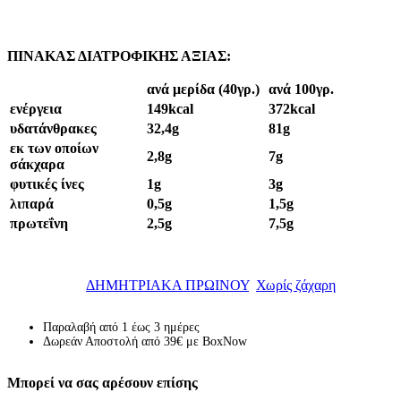
ΠΙΝΑΚΑΣ ΔΙΑΤΡΟΦΙΚΗΣ ΑΞΙΑΣ:
ανά μερίδα
(
40γρ.
)
ανά 100γρ.
ενέργεια
149
kcal
372
kcal
υδατάνθρακες
32,4
g
81
g
εκ των οποίων
2,8
g
7
g
σάκχαρα
φυτικές ίνες
1
g
3
g
λιπαρά
0,5
g
1,5
g
πρωτεΐνη
2,5
g
7,5
g
Κωδικός προϊόντος:
ΔΗΜ060-06
Κατηγορίες:
ΔΗΜΗΤΡΙΑΚΑ ΠΡΩΙΝΟΥ
,
Χωρίς ζάχαρη
Παραλαβή από 1 έως 3 ημέρες
Δωρεάν Αποστολή από 39€ με BoxNow
Μπορεί να σας αρέσουν επίσης