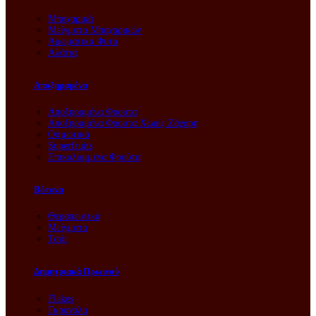
Μπαχαρικά
Μείγματα Μπαχαρικών
Αρωματικά Φυτά
Αλάτια
Αποξηραμένα
Αποξηραμένα Φρούτα
Αποξηραμένα Φρούτα Χωρίς Ζάχαρη
Οσμωτικά
Superfruits
Επικαλυμμένα Φρούτα
Βότανα
Θεραπευτικά
Μείγματα
Τσάι
Δημητριακά Πρωινού
Flakes
Γκρανόλα