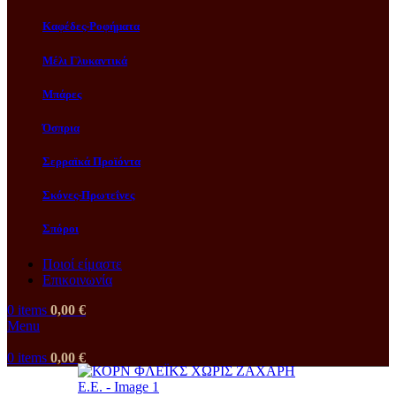
Καφέδες-Ροφήματα
Μέλι Γλυκαντικά
Μπάρες
Όσπρια
Σερραϊκά Προϊόντα
Σκόνες-Πρωτεΐνες
Σπόροι
Ποιοί είμαστε
Επικοινωνία
0
items
0,00
€
Menu
0
items
0,00
€