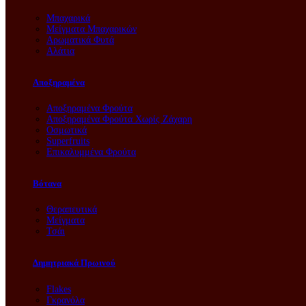
Μπαχαρικά
Μείγματα Μπαχαρικών
Αρωματικά Φυτά
Αλάτια
Αποξηραμένα
Αποξηραμένα Φρούτα
Αποξηραμένα Φρούτα Χωρίς Ζάχαρη
Οσμωτικά
Superfruits
Επικαλυμμένα Φρούτα
Βότανα
Θεραπευτικά
Μείγματα
Τσάι
Δημητριακά Πρωινού
Flakes
Γκρανόλα