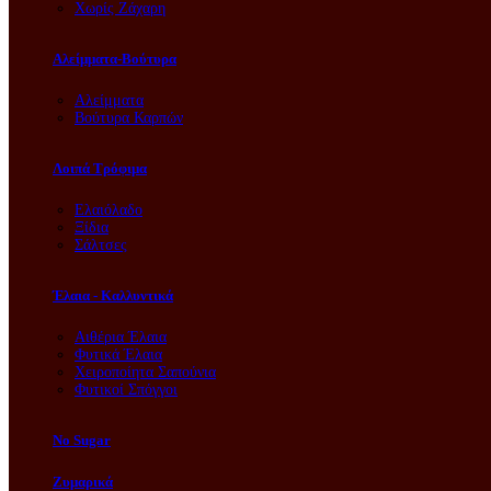
Χωρίς Ζάχαρη
Αλείμματα-Βούτυρα
Αλείμματα
Βούτυρα Καρπών
Λοιπά Τρόφιμα
Ελαιόλαδο
Ξίδια
Σάλτσες
Έλαια - Καλλυντικά
Αιθέρια Έλαια
Φυτικά Έλαια
Χειροποίητα Σαπούνια
Φυτικοί Σπόγγοι
No Sugar
Ζυμαρικά