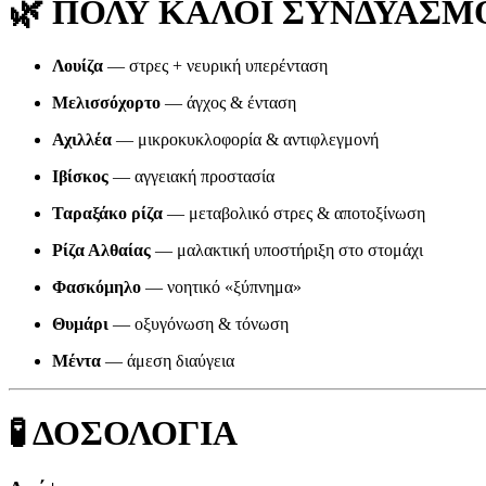
🌿
ΠΟΛΥ ΚΑΛΟΙ ΣΥΝΔΥΑΣΜΟΙ 
Λουίζα
— στρες + νευρική υπερένταση
Μελισσόχορτο
— άγχος & ένταση
Αχιλλέα
— μικροκυκλοφορία & αντιφλεγμονή
Ιβίσκος
— αγγειακή προστασία
Ταραξάκο ρίζα
— μεταβολικό στρες & αποτοξίνωση
Ρίζα Αλθαίας
— μαλακτική υποστήριξη στο στομάχι
Φασκόμηλο
— νοητικό «ξύπνημα»
Θυμάρι
— οξυγόνωση & τόνωση
Μέντα
— άμεση διαύγεια
🧪
ΔΟΣΟΛΟΓΙΑ