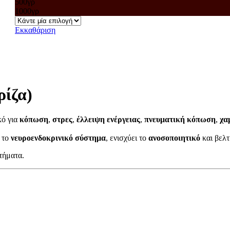
500γρ
1000γρ
Εκκαθάριση
ρίζα)
ικό για
κόπωση
,
στρες
,
έλλειψη ενέργειας
,
πνευματική κόπωση
,
χα
ί το
νευροενδοκρινικό σύστημα
, ενισχύει το
ανοσοποιητικό
και βελτ
τήματα.