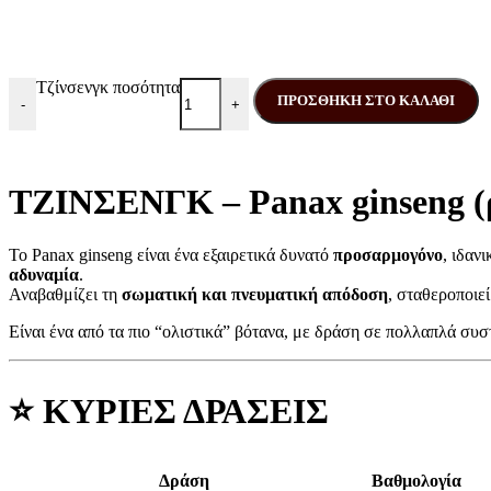
Τζίνσενγκ ποσότητα
ΠΡΟΣΘΉΚΗ ΣΤΟ ΚΑΛΆΘΙ
-
+
ΤΖΙΝΣΕΝΓΚ – Panax ginseng (
Το Panax ginseng είναι ένα εξαιρετικά δυνατό
προσαρμογόνο
, ιδαν
αδυναμία
.
Αναβαθμίζει τη
σωματική και πνευματική απόδοση
, σταθεροποιε
Είναι ένα από τα πιο “ολιστικά” βότανα, με δράση σε πολλαπλά συσ
⭐
ΚΥΡΙΕΣ ΔΡΑΣΕΙΣ
Δράση
Βαθμολογία