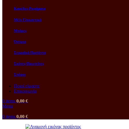
Καφέδες-Ροφήματα
Μέλι Γλυκαντικά
Μπάρες
Όσπρια
Σερραϊκά Προϊόντα
Σκόνες-Πρωτεΐνες
Σπόροι
Ποιοί είμαστε
Επικοινωνία
0
items
0,00
€
Menu
0
items
0,00
€