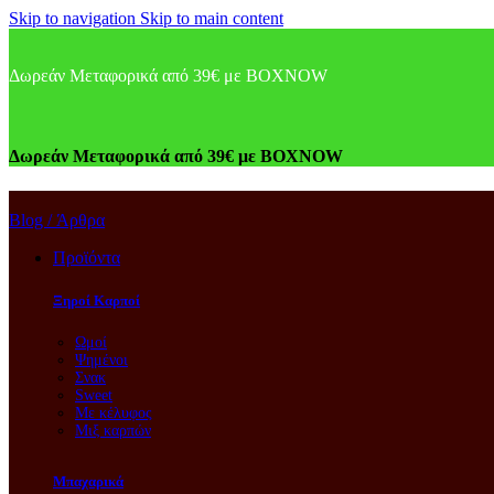
Skip to navigation
Skip to main content
Δωρεάν Μεταφορικά από 39€ με BOXNOW
Δωρεάν Μεταφορικά από 39€ με BOXNOW
Blog / Άρθρα
Προϊόντα
Ξηροί Καρποί
Ωμοί
Ψημένοι
Σνακ
Sweet
Με κέλυφος
Μιξ καρπών
Μπαχαρικά