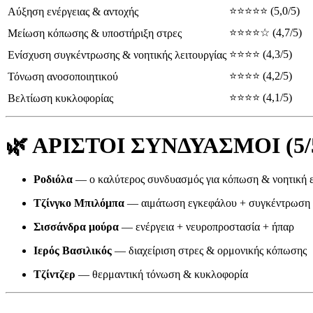
⭐⭐⭐⭐⭐ (5,0/5)
Αύξηση ενέργειας & αντοχής
⭐⭐⭐⭐☆ (4,7/5)
Μείωση κόπωσης & υποστήριξη στρες
⭐⭐⭐⭐ (4,3/5)
Ενίσχυση συγκέντρωσης & νοητικής λειτουργίας
⭐⭐⭐⭐ (4,2/5)
Τόνωση ανοσοποιητικού
⭐⭐⭐⭐ (4,1/5)
Βελτίωση κυκλοφορίας
🌿
ΑΡΙΣΤΟΙ ΣΥΝΔΥΑΣΜΟΙ (5/
Ροδιόλα
— ο καλύτερος συνδυασμός για κόπωση & νοητική ε
Τζίνγκο Μπιλόμπα
— αιμάτωση εγκεφάλου + συγκέντρωση
Σισσάνδρα μούρα
— ενέργεια + νευροπροστασία + ήπαρ
Ιερός Βασιλικός
— διαχείριση στρες & ορμονικής κόπωσης
Τζίντζερ
— θερμαντική τόνωση & κυκλοφορία