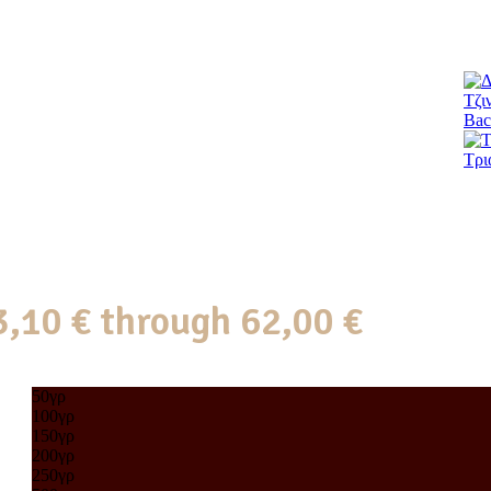
Τζι
Bac
Τρι
3,10 € through 62,00 €
50γρ
100γρ
150γρ
200γρ
250γρ