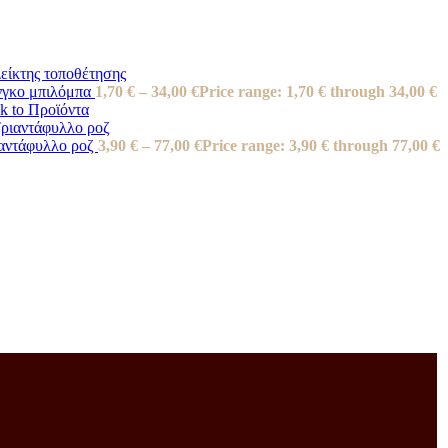
νγκο μπιλόμπα
1,70
€
–
34,00
€
Price range: 1,70 € through 34,00 €
k to Προϊόντα
αντάφυλλο ροζ
3,90
€
–
77,00
€
Price range: 3,90 € through 77,00 €