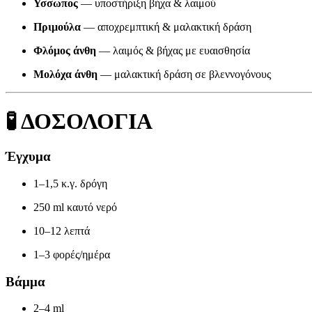
Υσσωπος
— υποστήριξη βήχα & λαιμού
Πριμούλα
— αποχρεμπτική & μαλακτική δράση
Φλόμος άνθη
— λαιμός & βήχας με ευαισθησία
Μολόχα άνθη
— μαλακτική δράση σε βλεννογόνους
🧪
ΔΟΣΟΛΟΓΙΑ
Έγχυμα
1–1,5 κ.γ. δρόγη
250 ml καυτό νερό
10–12 λεπτά
1–3 φορές/ημέρα
Βάμμα
2–4 ml