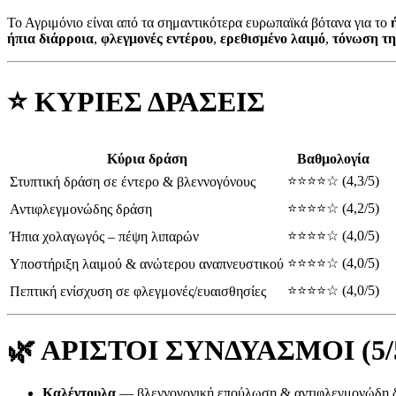
Το Αγριμόνιο είναι από τα σημαντικότερα ευρωπαϊκά βότανα για το
ήπια διάρροια
,
φλεγμονές εντέρου
,
ερεθισμένο λαιμό
,
τόνωση τη
⭐
ΚΥΡΙΕΣ ΔΡΑΣΕΙΣ
Κύρια δράση
Βαθμολογία
⭐⭐⭐⭐☆ (4,3/5)
Στυπτική δράση σε έντερο & βλεννογόνους
⭐⭐⭐⭐☆ (4,2/5)
Αντιφλεγμονώδης δράση
⭐⭐⭐⭐☆ (4,0/5)
Ήπια χολαγωγός – πέψη λιπαρών
⭐⭐⭐⭐☆ (4,0/5)
Υποστήριξη λαιμού & ανώτερου αναπνευστικού
⭐⭐⭐⭐☆ (4,0/5)
Πεπτική ενίσχυση σε φλεγμονές/ευαισθησίες
🌿
ΑΡΙΣΤΟΙ ΣΥΝΔΥΑΣΜΟΙ (5/
Καλέντουλα
— βλεννογονική επούλωση & αντιφλεγμονώδη 