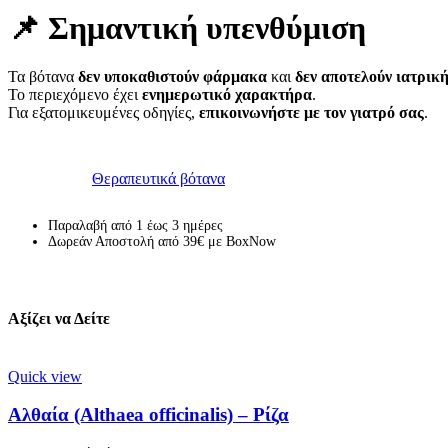
📌
Σημαντική υπενθύμιση
Τα βότανα
δεν υποκαθιστούν φάρμακα
και
δεν αποτελούν ιατρικ
Το περιεχόμενο έχει
ενημερωτικό χαρακτήρα
.
Για εξατομικευμένες οδηγίες,
επικοινωνήστε με τον γιατρό σας
.
Κωδικός προϊόντος:
Μ/Δ
Κατηγορία:
Θεραπευτικά βότανα
Παραλαβή από 1 έως 3 ημέρες
Δωρεάν Αποστολή από 39€ με BoxNow
Αξίζει να Δείτε
Quick view
Αλθαία (Althaea officinalis) – Ρίζα