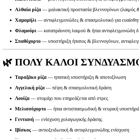
Αλθαία ρίζα
— μαλακτική προστασία βλεννογόνων (λαιμός &
Χαμομήλι
— αντιφλεγμονώδες & σπασμολυτικό για ευαίσθητ
Φλαμούρι
— καταπράυνση λαιμού & ήπια αντιφλεγμονώδη 
Σπαθόχορτο
— υποστήριξη ήπατος & βλεννογόνων, αντιφλε
🌿
ΠΟΛΥ ΚΑΛΟΙ ΣΥΝΔΥΑΣΜΟΙ 
Ταραξάκο ρίζα
— ηπατική υποστήριξη & αποτοξίνωση
Αγγελική ρίζα
— πέψη & σπασμολυτική δράση
Λουίζα
— στομάχι που επηρεάζεται από στρες
Μελισσόχορτο
— ήπια αντισπασμωδική & νευρική υποστήρι
Γεντιανή
— ενίσχυση χολαγωγικής δράσης
Ιβίσκος
— αντιοξειδωτική & αντιφλεγμονώδης ενίσχυση