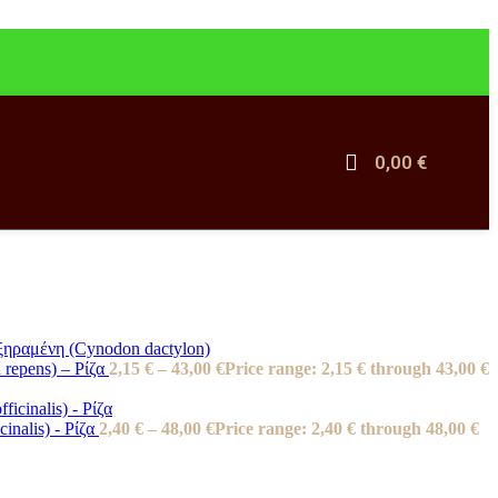
Δημητριακά Πρωινού
Flakes
Γκρανόλα
Χωρίς Ζάχαρη
0,00
€
Αλείμματα-Βούτυρα
Αλείμματα
Βούτυρα Καρπών
Λοιπά Τρόφιμα
Ελαιόλαδο
Ξίδια
Σάλτσες
 repens) – Ρίζα
2,15
€
–
43,00
€
Price range: 2,15 € through 43,00 €
Έλαια - Καλλυντικά
cinalis) - Ρίζα
2,40
€
–
48,00
€
Price range: 2,40 € through 48,00 €
Αιθέρια Έλαια
Φυτικά Έλαια
Χειροποίητα Σαπούνια