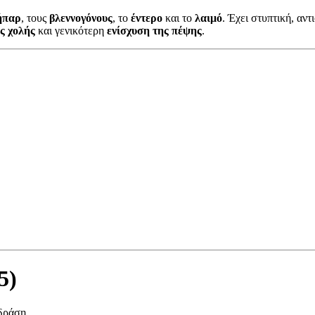
ήπαρ
, τους
βλεννογόνους
, το
έντερο
και το
λαιμό
. Έχει στυπτική, αν
ς χολής
και γενικότερη
ενίσχυση της πέψης
.
5)
δράση