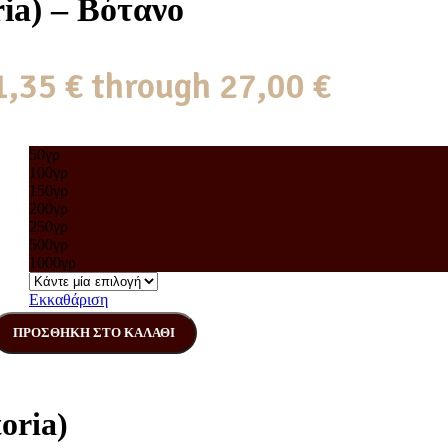
ia) – Βότανο
1,35 € through 27,00 €
50γρ
100γρ
150γρ
200γρ
250γρ
500γρ
1000γρ
Εκκαθάριση
ΠΡΟΣΘΉΚΗ ΣΤΟ ΚΑΛΆΘΙ
oria)