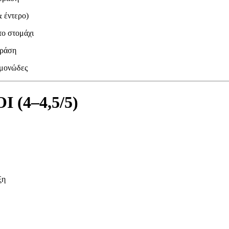
 έντερο)
ο στομάχι
δράση
γμονώδες
(4–4,5/5)
ξη