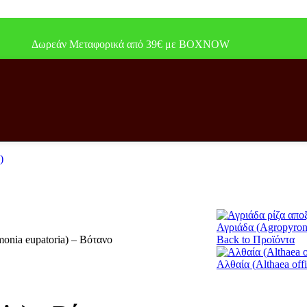
Δωρεάν Μεταφορικά από 39€ με BOXNOW
Αγριάδα (Agropyron
onia eupatoria) – Βότανο
Back to Προϊόντα
Αλθαία (Althaea offi