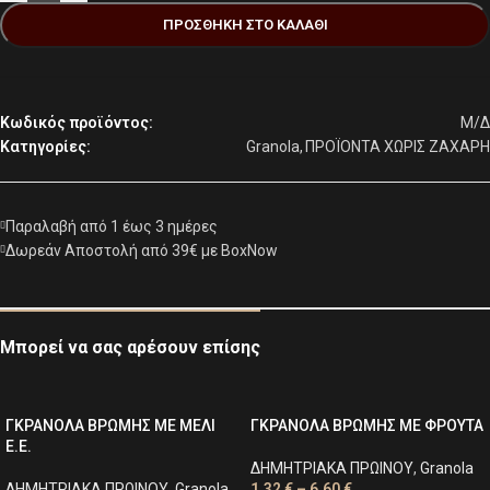
ΠΡΟΣΘΉΚΗ ΣΤΟ ΚΑΛΆΘΙ
Κωδικός προϊόντος:
Μ/Δ
Κατηγορίες:
Granola
,
ΠΡΟΪΟΝΤΑ ΧΩΡΙΣ ΖΑΧΑΡΗ
Παραλαβή από 1 έως 3 ημέρες
Δωρεάν Αποστολή από 39€ με BoxNow
Μπορεί να σας αρέσουν επίσης
ΓΚΡΑΝΟΛΑ ΒΡΩΜΗΣ ΜΕ ΜΕΛΙ
ΓΚΡΑΝΟΛΑ ΒΡΩΜΗΣ ΜΕ ΦΡΟΥΤΑ
Ε.Ε.
ΔΗΜΗΤΡΙΑΚΑ ΠΡΩΙΝΟΥ
,
Granola
ΔΗΜΗΤΡΙΑΚΑ ΠΡΩΙΝΟΥ
,
Granola
1,32
€
–
6,60
€