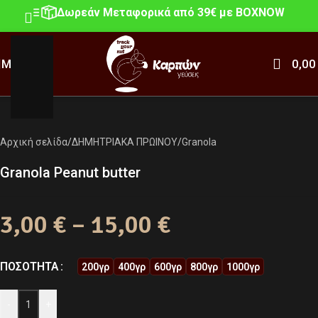
Δωρεάν Μεταφορικά από 39€ με BOXNOW
MENU
0,0
Click to enlarge
Αρχική σελίδα
/
ΔΗΜΗΤΡΙΑΚΑ ΠΡΩΙΝΟΥ
/
Granola
Granola Peanut butter
3,00
€
–
15,00
€
ΠΟΣΌΤΗΤΑ
200γρ
400γρ
600γρ
800γρ
1000γρ
-
+