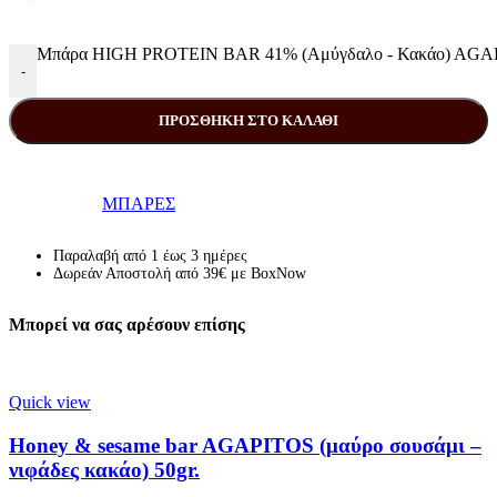
Μπάρα HIGH PROTEIN BAR 41% (Αμύγδαλο - Κακάο) AGAPI
-
ΠΡΟΣΘΉΚΗ ΣΤΟ ΚΑΛΆΘΙ
Κατηγορία:
ΜΠΑΡΕΣ
Παραλαβή από 1 έως 3 ημέρες
Δωρεάν Αποστολή από 39€ με BoxNow
Μπορεί να σας αρέσουν επίσης
Quick view
Honey & sesame bar AGAPITOS (μαύρο σουσάμι –
νιφάδες κακάο) 50gr.