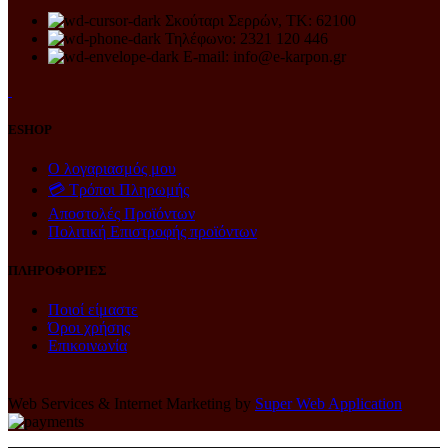
Σκούταρι Σερρών, ΤΚ: 62100
Τηλέφωνο: 2321 120 446
E-mail: info@e-karpon.gr
ESHOP
Ο λογαριασμός μου
💳 Τρόποι Πληρωμής
Αποστολές Προϊόντων
Πολιτική Επιστροφής προϊόντων
ΠΛΗΡΟΦΟΡΙΕΣ
Ποιοί είμαστε
Όροι χρήσης
Επικοινωνία
Web Services & Internet Marketing by
Super Web Application