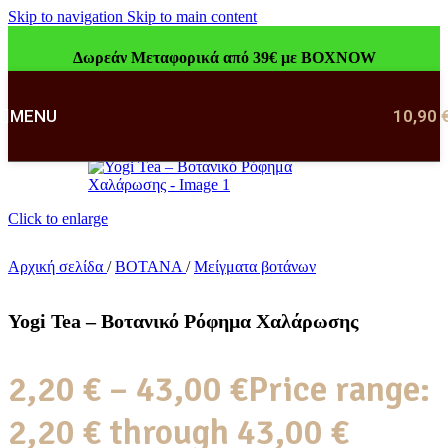
Skip to navigation
Skip to main content
Δωρεάν Μεταφορικά από 39€ με BOXNOW
MENU
10,90
Click to enlarge
Αρχική σελίδα
/
ΒΟΤΑΝΑ
/
Μείγματα βοτάνων
Yogi Tea – Βοτανικό Ρόφημα Χαλάρωσης
2,20
€
–
43,00
€
Price range:
2,20 € through 43,00 €