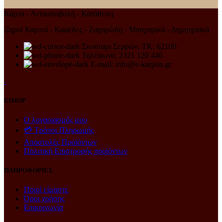
Κάρτα - Αντικαταβολή - Κατάθεση
Ξηροί Καρποί - Καφέδες - Ζαχαρώδη - Μπαχαρικά - Δημητριακά
Σκούταρι Σερρών, ΤΚ: 62100
Τηλέφωνο: 2321 120 446
E-mail: info@e-karpon.gr
ESHOP
Ο λογαριασμός μου
💳 Τρόποι Πληρωμής
Αποστολές Προϊόντων
Πολιτική Επιστροφής προϊόντων
ΠΛΗΡΟΦΟΡΙΕΣ
Ποιοί είμαστε
Όροι χρήσης
Επικοινωνία