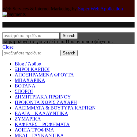
Web Services & Internet Marketing by
Super Web Application
Search
πληκτρολογήστε για να δείτε τα Προϊόντα που ψάχνεται.
Close
Search
Blog / Άρθρα
ΞΗΡΟΙ ΚΑΡΠΟΙ
ΑΠΟΞΗΡΑΜΕΝΑ ΦΡΟΥΤΑ
ΜΠΑΧΑΡΙΚΑ
ΒΟΤΑΝΑ
ΣΠΟΡΟΙ
ΔΗΜΗΤΡΙΑΚΑ ΠΡΩΙΝΟΥ
ΠΡΟΪΟΝΤΑ ΧΩΡΙΣ ΖΑΧΑΡΗ
ΑΛΕΙΜΜΑΤΑ & ΒΟΥΤΥΡΑ ΚΑΡΠΩΝ
ΕΛΑΙΑ – ΚΑΛΛΥΝΤΙΚΑ
ΖΥΜΑΡΙΚΑ
ΚΑΦΕΔΕΣ – ΡΟΦΗΜΑΤΑ
ΛΟΙΠΑ ΤΡΟΦΙΜΑ
ΜΕΛΙ – ΓΛΥΚΑΝΤΙΚΑ