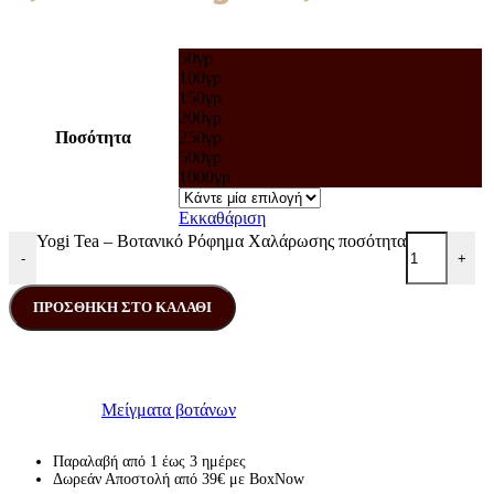
50γρ
100γρ
150γρ
200γρ
Ποσότητα
250γρ
500γρ
1000γρ
Εκκαθάριση
Yogi Tea – Βοτανικό Ρόφημα Χαλάρωσης ποσότητα
-
+
ΠΡΟΣΘΉΚΗ ΣΤΟ ΚΑΛΆΘΙ
Κωδικός προϊόντος:
Μ/Δ
Κατηγορία:
Μείγματα βοτάνων
Παραλαβή από 1 έως 3 ημέρες
Δωρεάν Αποστολή από 39€ με BoxNow