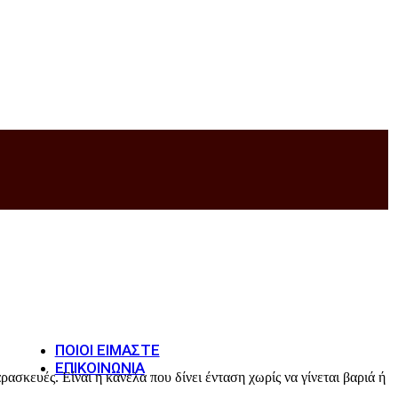
Φυτικοί Σπόγγοι
No Sugar
Ζυμαρικά
Καφέδες-Ροφήματα
Μέλι Γλυκαντικά
Μπάρες
Όσπρια
Σερραϊκά Προϊόντα
Σκόνες-Πρωτεΐνες
Σπόροι
ΠΟΙΟΊ ΕΊΜΑΣΤΕ
ΕΠΙΚΟΙΝΩΝΊΑ
ρασκευές. Είναι η κανέλα που δίνει ένταση χωρίς να γίνεται βαριά ή