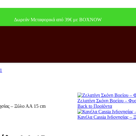
Δωρεάν Μεταφορικά από 39€ με BOXNOW
Ζελατίνη Σκόνη Βοείου – Φυ
ησίας – Ξύλο ΑΑ 15 cm
Back to Προϊόντα
Κανέλα Cassia Ινδονησίας –