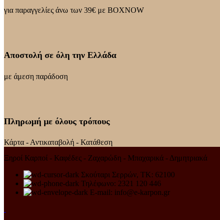
για παραγγελίες άνω των 39€ με BOXNOW
Αποστολή σε όλη την Ελλάδα
με άμεση παράδοση
Πληρωμή με όλους τρόπους
Κάρτα - Αντικαταβολή - Κατάθεση
Ξηροί Καρποί - Καφέδες - Ζαχαρώδη - Μπαχαρικά - Δημητριακά
Σκούταρι Σερρών, ΤΚ: 62100
Τηλέφωνο: 2321 120 446
E-mail: info@e-karpon.gr