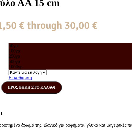
Ξύλο ΑΑ 15 cm
1,50 € through 30,00 €
50γρ
100γρ
250γρ
500γρ
1000γρ
Εκκαθάριση
ΠΡΟΣΘΉΚΗ ΣΤΟ ΚΑΛΆΘΙ
m
ορροπημένο άρωμά της, ιδανικό για ροφήματα, γλυκά και μαγειρικές πα