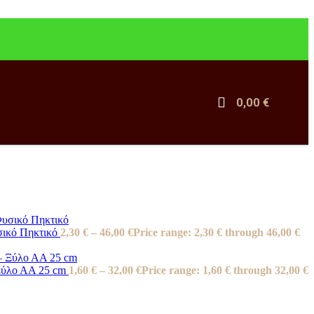
Δημητριακά Πρωινού
Flakes
Γκρανόλα
Χωρίς Ζάχαρη
0,00
€
Αλείμματα-Βούτυρα
Αλείμματα
Βούτυρα Καρπών
Λοιπά Τρόφιμα
Ελαιόλαδο
Ξίδια
Σάλτσες
σικό Πηκτικό
2,30
€
–
46,00
€
Price range: 2,30 € through 46,00 €
Έλαια - Καλλυντικά
 Ξύλο ΑΑ 25 cm
1,60
€
–
32,00
€
Price range: 1,60 € through 32,00 €
Αιθέρια Έλαια
Φυτικά Έλαια
Χειροποίητα Σαπούνια