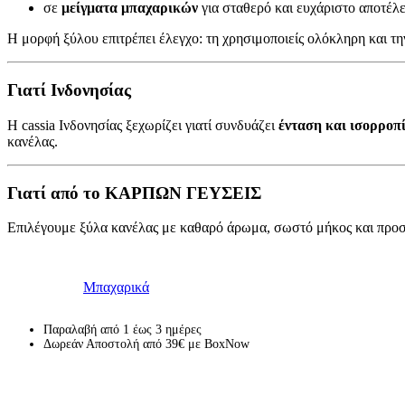
σε
μείγματα μπαχαρικών
για σταθερό και ευχάριστο αποτέλ
Η μορφή ξύλου επιτρέπει έλεγχο: τη χρησιμοποιείς ολόκληρη και την
Γιατί Ινδονησίας
Η cassia Ινδονησίας ξεχωρίζει γιατί συνδυάζει
ένταση και ισορροπ
κανέλας.
Γιατί από το ΚΑΡΠΩΝ ΓΕΥΣΕΙΣ
Επιλέγουμε ξύλα κανέλας με καθαρό άρωμα, σωστό μήκος και προσε
Κωδικός προϊόντος:
Μ/Δ
Κατηγορία:
Μπαχαρικά
Παραλαβή από 1 έως 3 ημέρες
Δωρεάν Αποστολή από 39€ με BoxNow