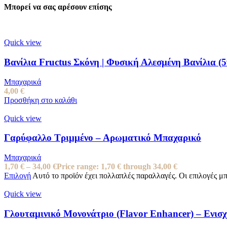
Μπορεί να σας αρέσουν επίσης
Quick view
Βανίλια Fructus Σκόνη | Φυσική Αλεσμένη Βανίλια (5
Μπαχαρικά
4,00
€
Προσθήκη στο καλάθι
Quick view
Γαρύφαλλο Τριμμένο – Αρωματικό Μπαχαρικό
Μπαχαρικά
1,70
€
–
34,00
€
Price range: 1,70 € through 34,00 €
Επιλογή
Αυτό το προϊόν έχει πολλαπλές παραλλαγές. Οι επιλογές μ
Quick view
Γλουταμινικό Μονονάτριο (Flavor Enhancer) – Ενισ